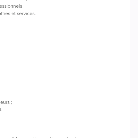
essionnels ;
ffres et services.
eurs ;
t.