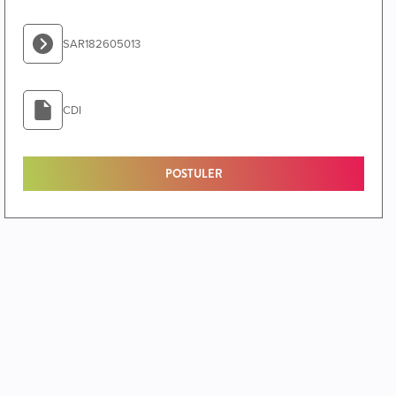
SAR182605013
CDI
POSTULER