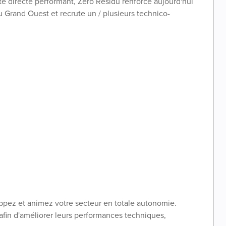
e directe performant, Zéro Résidu renforce aujourd'hui
du Grand Ouest et recrute un / plusieurs technico-
ppez et animez votre secteur en totale autonomie.
 afin d'améliorer leurs performances techniques,