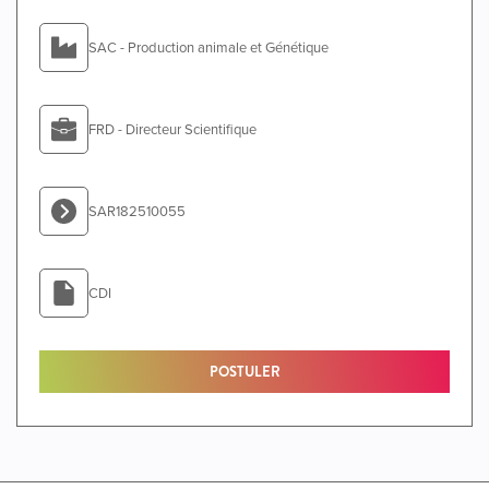
SAC - Production animale et Génétique
FRD - Directeur Scientifique
SAR182510055
CDI
POSTULER