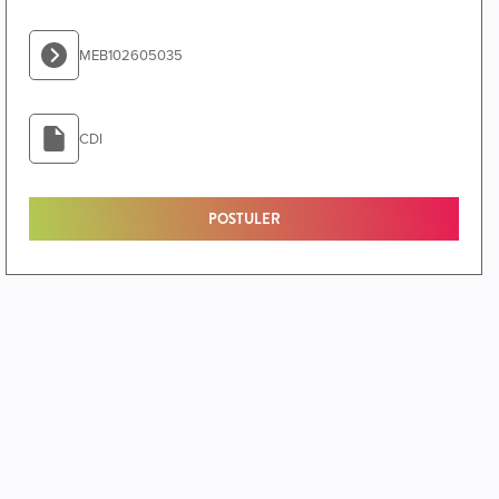
MEB102605035
CDI
POSTULER