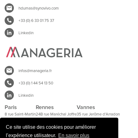
hdumas@synovivo.com
+33 (0) 6 33 01 75 37
Linkedin
infos@manageria.fr
+33 (0) 1 44 54 13 50
Linkedin
Paris
Rennes
Vannes
8 rue Saint-Martin
24B rue Maréchal Joffre
35 rue Jerôme d'Arradon
75004 Paris
35000 Rennes
56000 Vannes
Ce site utilise des cookies pour améliorer
l’expérience utilisateur.
En savoir plus