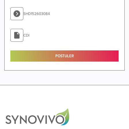
SHD152603084
CDI
POSTULER