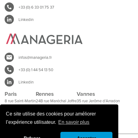
+33 (0) 6 33 01 75 37
Linkedin
infos@manageria.fr
+33 (0) 1 44 54 13 50
Linkedin
Paris
Rennes
Vannes
8 rue Saint-Martin
24B rue Maréchal Joffre
35 rue Jerôme d'Arradon
75004 Paris
35000 Rennes
56000 Vannes
Ce site utilise des cookies pour améliorer
l’expérience utilisateur.
En savoir plus