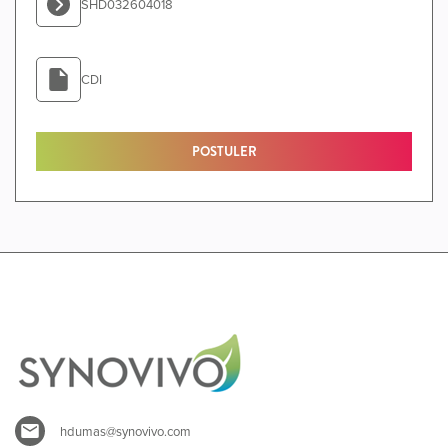
SHD032604018
CDI
POSTULER
hdumas@synovivo.com