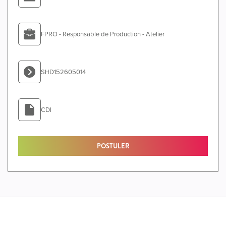
FPRO - Responsable de Production - Atelier
SHD152605014
CDI
POSTULER