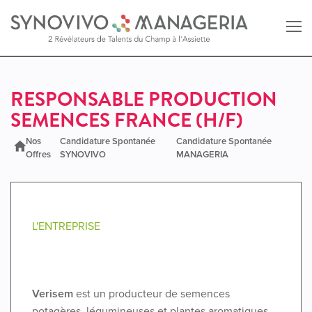
Retour au site SYNOVIVO
RESPONSABLE PRODUCTION
SEMENCES FRANCE (H/F)
Retour au site MANAGERIA
Nos
Candidature Spontanée
Candidature Spontanée
Offres
SYNOVIVO
MANAGERIA
L'ENTREPRISE
Verisem
est un producteur de semences
potagères, légumineuses et plantes aromatiques