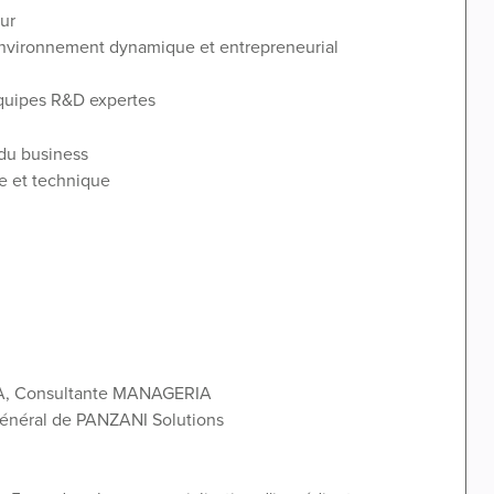
dur
 environnement dynamique et entrepreneurial
 équipes R&D expertes
 du business
le et technique
VA, Consultante MANAGERIA
 Général de PANZANI Solutions