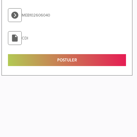
MEB102606040
CDI
POSTULER