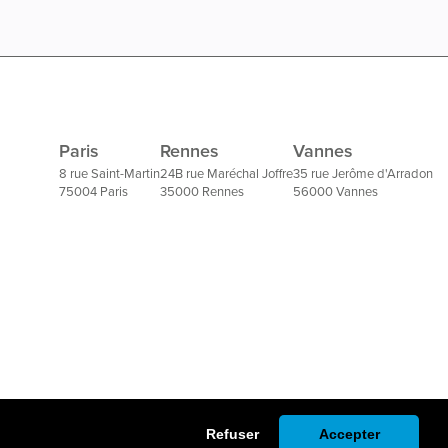
Paris
Rennes
Vannes
8 rue Saint-Martin
24B rue Maréchal Joffre
35 rue Jerôme d'Arradon
75004 Paris
35000 Rennes
56000 Vannes
Refuser
Accepter
Un site réalisé par l'agence Seeweb