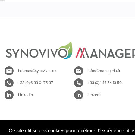
hdumas@synovivo.com
infos@manageria.fr
+33 (0) 6 33 01 75 37
+33 (0) 1 44 54 13 50
Linkedin
Linkedin
Ce site utilise des cookies pour améliorer l’expérience utili
Mentions légales SYNOVIVO
|
Mentions légales MANAGERIA