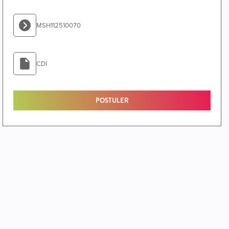
MSH112510070
CDI
POSTULER