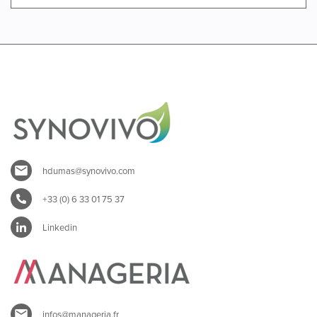
hdumas@synovivo.com
+33 (0) 6 33 01 75 37
Linkedin
infos@manageria.fr