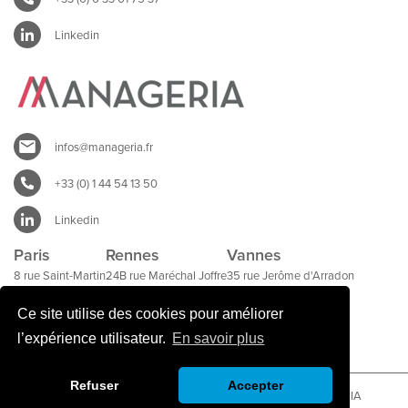
Linkedin
infos@manageria.fr
+33 (0) 1 44 54 13 50
Linkedin
Paris
Rennes
Vannes
8 rue Saint-Martin
24B rue Maréchal Joffre
35 rue Jerôme d'Arradon
75004 Paris
35000 Rennes
56000 Vannes
Ce site utilise des cookies pour améliorer
l’expérience utilisateur.
En savoir plus
Refuser
Accepter
Mentions légales SYNOVIVO
|
Mentions légales MANAGERIA