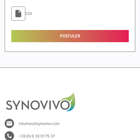
CDI
POSTULER
hdumas@synovivo.com
+33 (0) 6 33 01 75 37