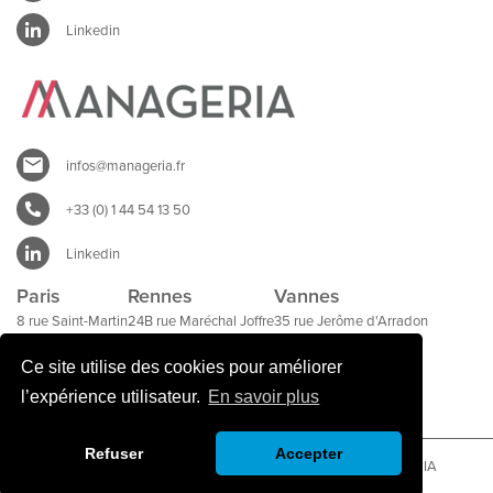
Linkedin
infos@manageria.fr
+33 (0) 1 44 54 13 50
Linkedin
Paris
Rennes
Vannes
8 rue Saint-Martin
24B rue Maréchal Joffre
35 rue Jerôme d'Arradon
75004 Paris
35000 Rennes
56000 Vannes
Ce site utilise des cookies pour améliorer
l’expérience utilisateur.
En savoir plus
Refuser
Accepter
Mentions légales SYNOVIVO
|
Mentions légales MANAGERIA
Un site réalisé par l'agence Seeweb