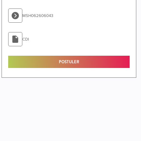
MSH062606043
CDI
POSTULER