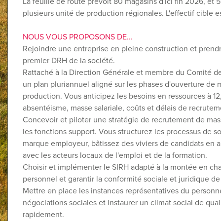
La feuille de route prévoit 80 magasins d'ici fin 2026, et
plusieurs unité de production régionales. L'effectif cible
NOUS VOUS PROPOSONS DE...
Rejoindre une entreprise en pleine construction et prendre
premier DRH de la société.
Rattaché à la Direction Générale et membre du Comité de 
un plan pluriannuel aligné sur les phases d'ouverture de 
production. Vous anticipez les besoins en ressources à 12,
absentéisme, masse salariale, coûts et délais de recrutem
Concevoir et piloter une stratégie de recrutement de mass
les fonctions support. Vous structurez les processus de so
marque employeur, bâtissez des viviers de candidats en a
avec les acteurs locaux de l'emploi et de la formation.
Choisir et implémenter le SIRH adapté à la montée en cha
personnel et garantir la conformité sociale et juridique d
Mettre en place les instances représentatives du personne
négociations sociales et instaurer un climat social de qua
rapidement.