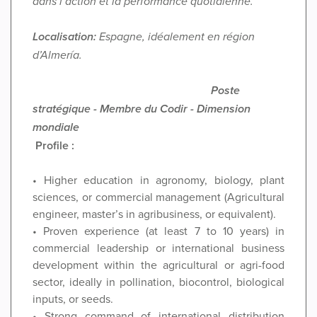
dans l’action et la performance quotidienne.
Localisation:
Espagne, idéalement en région
d’Almería.
Poste
stratégique - Membre du Codir - Dimension
mondiale
Profile :
• Higher education in agronomy, biology, plant
sciences, or commercial management (Agricultural
engineer, master’s in agribusiness, or equivalent).
• Proven experience (at least 7 to 10 years) in
commercial leadership or international business
development within the agricultural or agri-food
sector, ideally in pollination, biocontrol, biological
inputs, or seeds.
• Strong command of international distribution