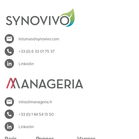
hdumas@synovivo.com
+33 (0) 6 33 01 75 37
Linkedin
infos@manageria.fr
+33 (0) 1 44 54 13 50
Linkedin
Paris
Rennes
Vannes