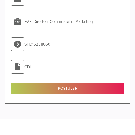
FVE -Directeur Commercial et Marketing
SHD152511060
CDI
POSTULER