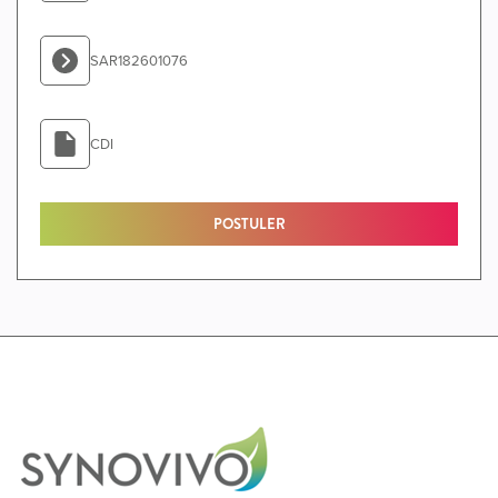
SAR182601076
CDI
POSTULER