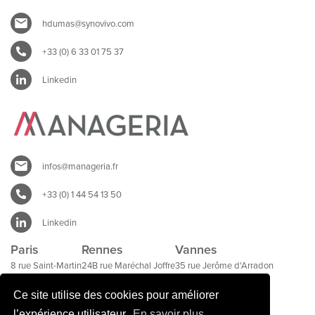
hdumas@synovivo.com
+33 (0) 6 33 01 75 37
Linkedin
infos@manageria.fr
+33 (0) 1 44 54 13 50
Linkedin
Paris
Rennes
Vannes
8 rue Saint-Martin
24B rue Maréchal Joffre
35 rue Jerôme d'Arradon
75004 Paris
35000 Rennes
56000 Vannes
Ce site utilise des cookies pour améliorer
l’expérience utilisateur.
En savoir plus